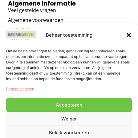
Algemene informatie
Veel gestelde vragen
Algemene voorwaarden
Privacybeleid
Beheer toestemming
Contact
Voor zorgverleners
Om de beste ervaringen te bieden, gebruiken wij technologieën zoals
cookies om informatie over je apparaat op te slaan en/of te raadplegen.
Algemene informatie
Door in te stemmen met deze technologieën kunnen wij gegevens zoals
surfgedrag of unieke ID's op deze site verwerken. Als je geen
Training voor zorgverleners
toestemming geeft of uw toestemming intrekt, kan dit een nadelige
Het GRIP OP JE GEWICHT Programma
invloed hebben op bepaalde functies en mogelijkheden.
E-health voor zorgverleners
Beheer diensten
Accepteren
Weiger
Bekijk voorkeuren
0
Chat