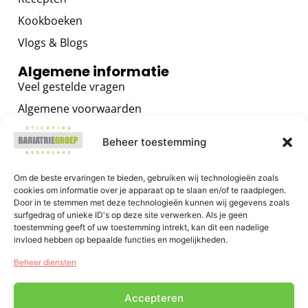
Kookboeken
Vlogs & Blogs
Algemene informatie
Veel gestelde vragen
Algemene voorwaarden
Privacybeleid
Beheer toestemming
Contact
Voor zorgverleners
Om de beste ervaringen te bieden, gebruiken wij technologieën zoals
cookies om informatie over je apparaat op te slaan en/of te raadplegen.
Algemene informatie
Door in te stemmen met deze technologieën kunnen wij gegevens zoals
surfgedrag of unieke ID's op deze site verwerken. Als je geen
Training voor zorgverleners
toestemming geeft of uw toestemming intrekt, kan dit een nadelige
Het GRIP OP JE GEWICHT Programma
invloed hebben op bepaalde functies en mogelijkheden.
E-health voor zorgverleners
Beheer diensten
Accepteren