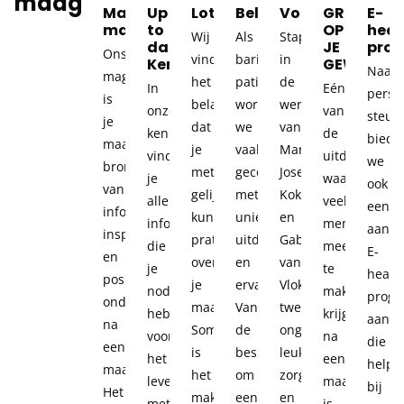
maagverkleining?
Maandelijks
Up
Lotgenotenbijeenkomsten
Belangenbehartiging
Voorlichting
GRIP
E-
magazine
to
OP
heal
Wij
Als
Stap
date
JE
pro
Ons
vinden
bariatrische
in
Kennisbank
GEWICHT
Naast
magazine
het
patiënten
de
In
Eén
perso
is
belangrijk
worden
wereld
onze
van
steun
je
dat
we
van
kennisbank
de
biede
maandelijkse
je
vaak
Marie-
vind
uitdagingen
we
bron
met
geconfronteerd
Josee
je
waar
ook
van
gelijkgestemden
met
Koks
alle
veel
een
informatie,
kunt
unieke
en
informatie
mensen
aanta
inspiratie
praten
uitdagingen
Gaby
die
mee
E-
en
over
en
van
je
te
healt
positieve
je
ervaringen.
Vlokhoven,
nodig
maken
progr
ondersteuning
maagverkleining.
Van
twee
hebt
krijgen
aan
na
Soms
de
ongelooflijk
voor
na
die
een
is
beslissing
leuke
het
een
helpe
maagverkleiningsoperatie.
het
om
zorgprofessionals
leven
maagverklein
bij
Het
makkelijker
een
en
met
is