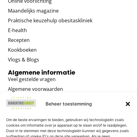
Online voorlichting
Maandelijks magazine
Praktische keuzehulp obesitaskliniek
E-health
Recepten
Kookboeken
Vlogs & Blogs
Algemene informatie
Veel gestelde vragen
Algemene voorwaarden
Privacybeleid
Beheer toestemming
Contact
Voor zorgverleners
Om de beste ervaringen te bieden, gebruiken wij technologieën zoals
cookies om informatie over je apparaat op te slaan en/of te raadplegen.
Algemene informatie
Door in te stemmen met deze technologieën kunnen wij gegevens zoals
surfgedrag of unieke ID's op deze site verwerken. Als je geen