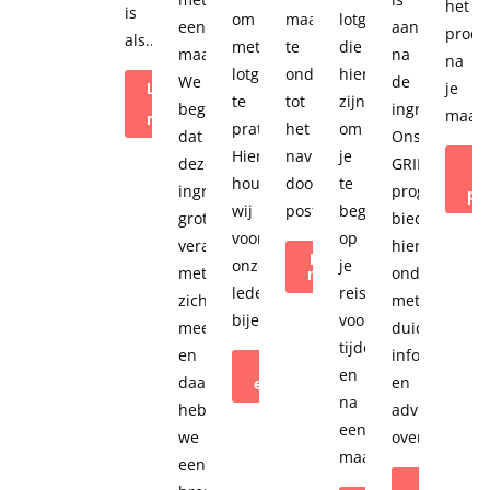
het
is
om
maagverkleining
lotgenoten
een
aankomen
proce
als...
met
te
die
maagverkleining.
na
na
lotgenoten
ondergaan
hier
We
de
Lees meer
je
te
tot
zijn
over ons
begrijpen
ingreep.
maagv
magazine
praten.
het
om
dat
Ons
Hiervoor
navigeren
je
deze
GRIPOPJEGEW
O
houden
door
te
ingreep
programma
pr
wij
postoperatieve...
begeleiden
grote
biedt
voor
op
veranderingen
hierbij
Lees
onze
je
met
ondersteunin
meer
leden
reis
zich
met
bijeenkomsten.
voor,
meebrengt
duidelijke
tijdens
en
informatie
Bekijk
en
daarom
en
evenementen
na
hebben
advies
een
we
over...
maagverkleiningsope
een
Ontdek 