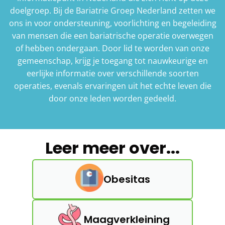
doelgroep.
Bij de Bariatrie Groep Nederland zetten we
ons in voor ondersteuning, voorlichting en begeleiding
van mensen die een bariatrische operatie overwegen
of hebben ondergaan. Door lid te worden van onze
gemeenschap, krijg je toegang tot nauwkeurige en
eerlijke informatie over verschillende soorten
operaties, evenals ervaringen uit het echte leven die
door onze leden worden gedeeld.
Leer meer over...
Obesitas
Maagverkleining