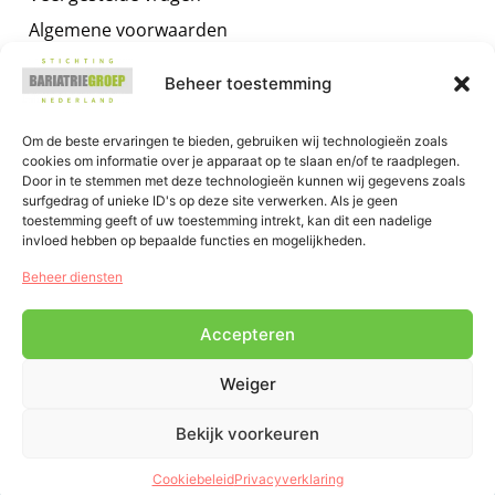
Algemene voorwaarden
Privacybeleid
Beheer toestemming
Contact
Voor zorgverleners
Om de beste ervaringen te bieden, gebruiken wij technologieën zoals
cookies om informatie over je apparaat op te slaan en/of te raadplegen.
Algemene informatie
Door in te stemmen met deze technologieën kunnen wij gegevens zoals
surfgedrag of unieke ID's op deze site verwerken. Als je geen
Training voor zorgverleners
toestemming geeft of uw toestemming intrekt, kan dit een nadelige
Het GRIP OP JE GEWICHT Programma
invloed hebben op bepaalde functies en mogelijkheden.
E-health voor zorgverleners
Beheer diensten
Accepteren
Weiger
Bekijk voorkeuren
0
Chat
Copyright 2026 Bariatrie Groep Nederland - Provided by
Jacob
Cookiebeleid
Privacyverklaring
van Dam ICT