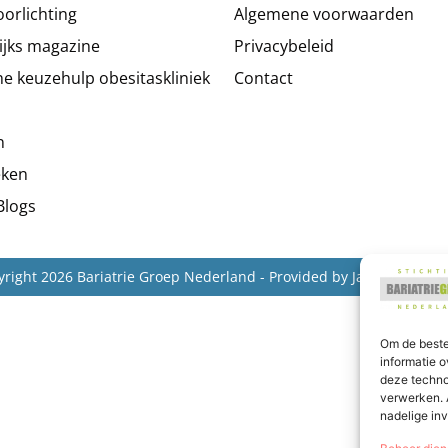
oorlichting
Algemene voorwaarden
ijks magazine
Privacybeleid
he keuzehulp obesitaskliniek
Contact
n
ken
Blogs
yright 2026 Bariatrie Groep Nederland - Provided by
Jacob van Dam
Om de beste
informatie o
deze techno
verwerken. 
nadelige in