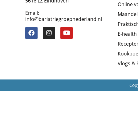
5616 LZ Eindhoven
Online v
Email:
Maandel
info@bariatriegroepnederland.nl
Praktisc
E-health
Recepte
Kookboe
Vlogs & 
Cop