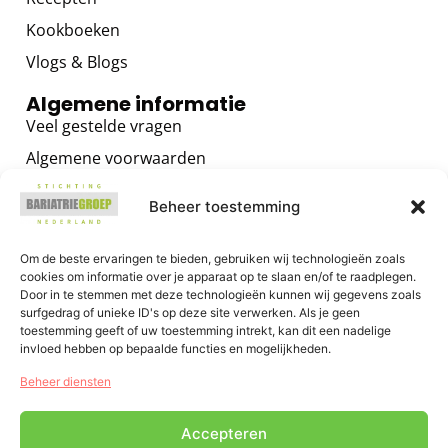
Kookboeken
Vlogs & Blogs
Algemene informatie
Veel gestelde vragen
Algemene voorwaarden
Privacybeleid
Beheer toestemming
Contact
Voor zorgverleners
Om de beste ervaringen te bieden, gebruiken wij technologieën zoals
cookies om informatie over je apparaat op te slaan en/of te raadplegen.
Algemene informatie
Door in te stemmen met deze technologieën kunnen wij gegevens zoals
surfgedrag of unieke ID's op deze site verwerken. Als je geen
Training voor zorgverleners
toestemming geeft of uw toestemming intrekt, kan dit een nadelige
Het GRIP OP JE GEWICHT Programma
invloed hebben op bepaalde functies en mogelijkheden.
E-health voor zorgverleners
Beheer diensten
Accepteren