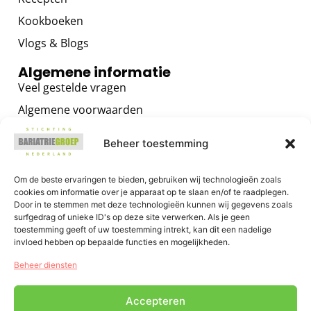
Kookboeken
Vlogs & Blogs
Algemene informatie
Veel gestelde vragen
Algemene voorwaarden
Privacybeleid
Beheer toestemming
Contact
Voor zorgverleners
Om de beste ervaringen te bieden, gebruiken wij technologieën zoals
cookies om informatie over je apparaat op te slaan en/of te raadplegen.
Algemene informatie
Door in te stemmen met deze technologieën kunnen wij gegevens zoals
surfgedrag of unieke ID's op deze site verwerken. Als je geen
Training voor zorgverleners
toestemming geeft of uw toestemming intrekt, kan dit een nadelige
Het GRIP OP JE GEWICHT Programma
invloed hebben op bepaalde functies en mogelijkheden.
E-health voor zorgverleners
Beheer diensten
Accepteren