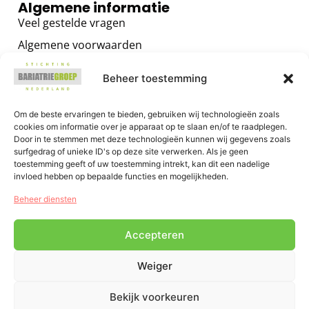
Algemene informatie
Veel gestelde vragen
Algemene voorwaarden
Privacybeleid
Beheer toestemming
Contact
Voor zorgverleners
Om de beste ervaringen te bieden, gebruiken wij technologieën zoals
cookies om informatie over je apparaat op te slaan en/of te raadplegen.
Algemene informatie
Door in te stemmen met deze technologieën kunnen wij gegevens zoals
surfgedrag of unieke ID's op deze site verwerken. Als je geen
Training voor zorgverleners
toestemming geeft of uw toestemming intrekt, kan dit een nadelige
Het GRIP OP JE GEWICHT Programma
invloed hebben op bepaalde functies en mogelijkheden.
E-health voor zorgverleners
Beheer diensten
Accepteren
Weiger
Bekijk voorkeuren
0
Chat