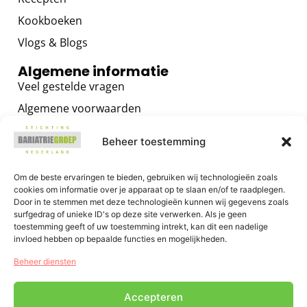
Kookboeken
Vlogs & Blogs
Algemene informatie
Veel gestelde vragen
Algemene voorwaarden
Privacybeleid
Beheer toestemming
Contact
Voor zorgverleners
Om de beste ervaringen te bieden, gebruiken wij technologieën zoals
cookies om informatie over je apparaat op te slaan en/of te raadplegen.
Algemene informatie
Door in te stemmen met deze technologieën kunnen wij gegevens zoals
surfgedrag of unieke ID's op deze site verwerken. Als je geen
Training voor zorgverleners
toestemming geeft of uw toestemming intrekt, kan dit een nadelige
Het GRIP OP JE GEWICHT Programma
invloed hebben op bepaalde functies en mogelijkheden.
E-health voor zorgverleners
Beheer diensten
Accepteren