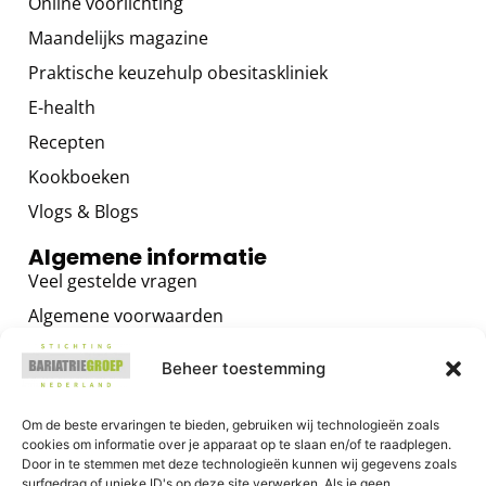
Online voorlichting
Maandelijks magazine
Praktische keuzehulp obesitaskliniek
E-health
Recepten
Kookboeken
Vlogs & Blogs
Algemene informatie
Veel gestelde vragen
Algemene voorwaarden
Privacybeleid
Beheer toestemming
Contact
Voor zorgverleners
Om de beste ervaringen te bieden, gebruiken wij technologieën zoals
cookies om informatie over je apparaat op te slaan en/of te raadplegen.
Algemene informatie
Door in te stemmen met deze technologieën kunnen wij gegevens zoals
surfgedrag of unieke ID's op deze site verwerken. Als je geen