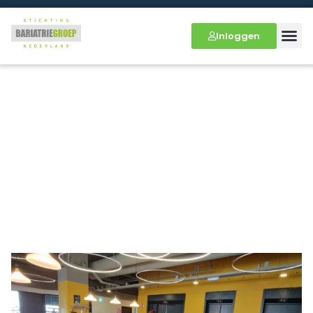
Inloggen
Alcoholvrije Paas cocktail
(video)