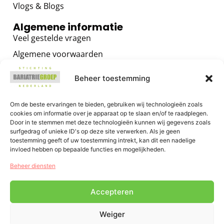
Vlogs & Blogs
Algemene informatie
Veel gestelde vragen
Algemene voorwaarden
Privacybeleid
Beheer toestemming
Contact
Voor zorgverleners
Om de beste ervaringen te bieden, gebruiken wij technologieën zoals
cookies om informatie over je apparaat op te slaan en/of te raadplegen.
Algemene informatie
Door in te stemmen met deze technologieën kunnen wij gegevens zoals
surfgedrag of unieke ID's op deze site verwerken. Als je geen
Training voor zorgverleners
toestemming geeft of uw toestemming intrekt, kan dit een nadelige
Het GRIP OP JE GEWICHT Programma
invloed hebben op bepaalde functies en mogelijkheden.
E-health voor zorgverleners
Beheer diensten
Accepteren
Weiger