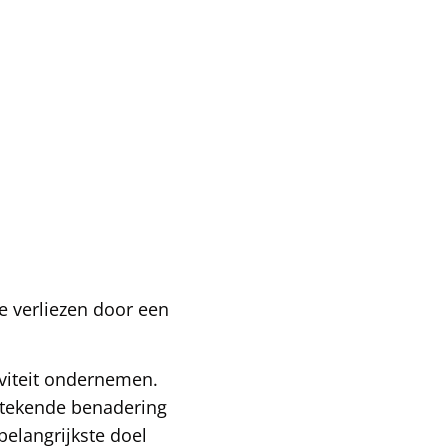
e verliezen door een
iviteit ondernemen.
tstekende benadering
belangrijkste doel