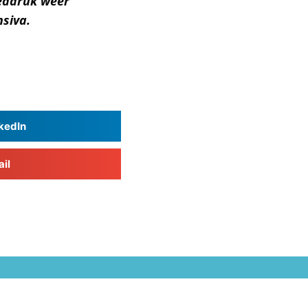
oeddruk weer
siva.
kedIn
il