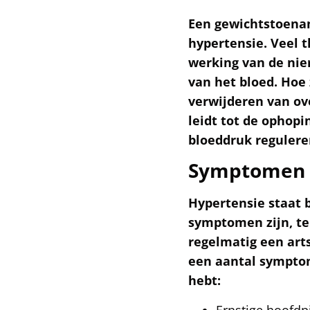
Een gewichtstoenam
hypertensie. Veel 
werking van de nier
van het bloed. Hoe 
verwijderen van ove
leidt tot de ophop
bloeddruk regulere
Symptomen 
Hypertensie staat 
symptomen zijn, ten
regelmatig een art
een aantal symptom
hebt:
Ernstige hoofdp