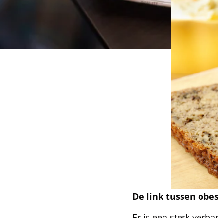
De
link tussen obe
Er is een sterk verb