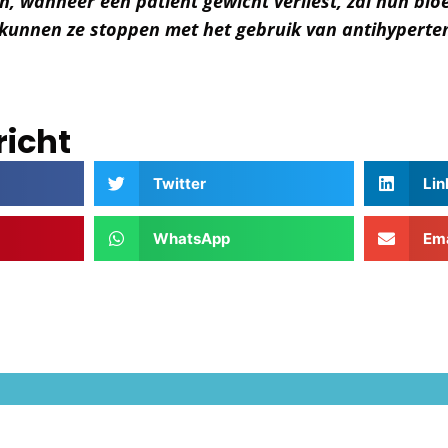
n, wanneer een patiënt gewicht verliest, zal hun bl
unnen ze stoppen met het gebruik van antihyperten
richt
Twitter
Lin
WhatsApp
Ema