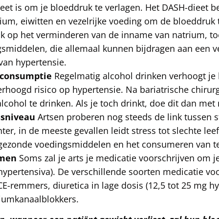
eet is om je bloeddruk te verlagen. Het DASH-dieet 
cium, eiwitten en vezelrijke voeding om de bloeddruk 
ook op het verminderen van de inname van natrium, t
gsmiddelen, die allemaal kunnen bijdragen aan een 
van hypertensie.
lconsumptie
Regelmatig alcohol drinken verhoogt je
erhoogd risico op hypertensie. Na bariatrische chiru
cohol te drinken. Als je toch drinkt, doe dit dan met
ssniveau
Artsen proberen nog steeds de link tussen s
hter, in de meeste gevallen leidt stress tot slechte le
gezonde voedingsmiddelen en het consumeren van te 
emen
Soms zal je arts je medicatie voorschrijven om j
hypertensiva). De verschillende soorten medicatie voo
E-remmers, diuretica in lage dosis (12,5 tot 25 mg h
ciumkanaalblokkers.