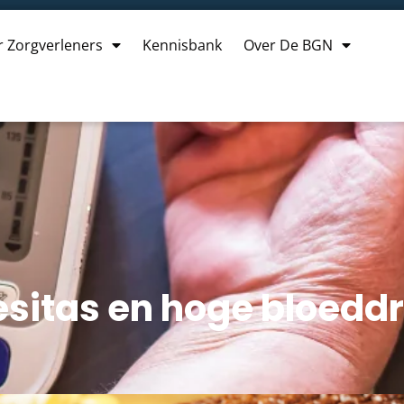
r Zorgverleners
Kennisbank
Over De BGN
esitas en hoge bloedd