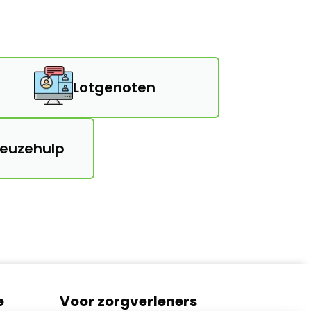
Lotgenoten
keuzehulp
e
Voor zorgverleners