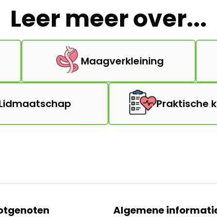
Leer meer over...
Maagverkleining
Lidmaatschap
Praktische 
lotgenoten
Algemene informati