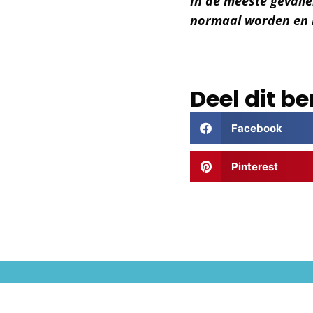
In de meeste gevalle
normaal worden en k
Deel dit be
Facebook
Pinterest