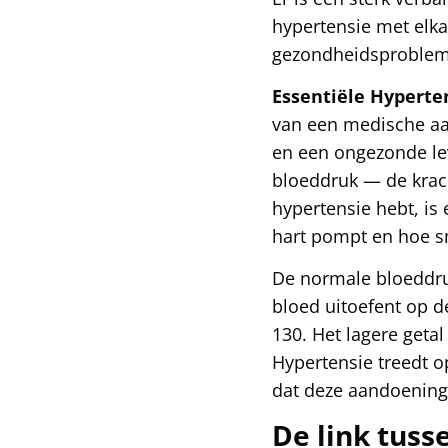
hypertensie met elka
gezondheidsproblem
Essentiële Hyperte
van een medische aa
en een ongezonde le
bloeddruk — de krac
hypertensie hebt, is
hart pompt en hoe sm
De normale bloeddruk 
bloed uitoefent op de
130. Het lagere geta
Hypertensie treedt o
dat deze aandoening 
De link tuss