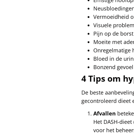
Neusbloedinge
Vermoeidheid o
Visuele proble
Pijn op de borst
Moeite met ad
Onregelmatige h
Bloed in de uri
Bonzend gevoel i
4 Tips om hy
De beste aanbeveling
gecontroleerd dieet
Afvallen
beteken
Het DASH-dieet 
voor het beheers