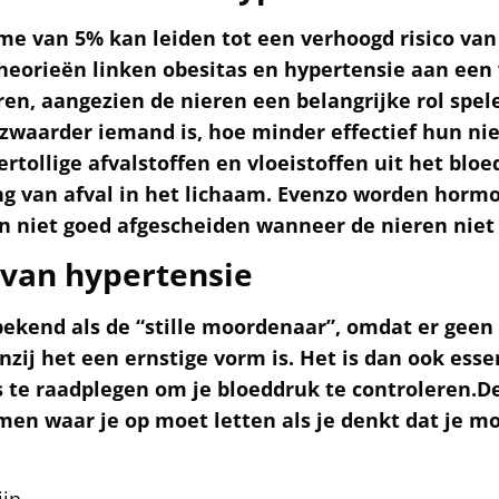
e van 5% kan leiden tot een verhoogd risico van
theorieën linken obesitas en hypertensie aan ee
en, aangezien de nieren een belangrijke rol spele
zwaarder iemand is, hoe minder effectief hun nie
rtollige afvalstoffen en vloeistoffen uit het bloed
ing van afval in het lichaam. Evenzo worden horm
n niet goed afgescheiden wanneer de nieren niet
van hypertensie
bekend als de “stille moordenaar”, omdat er geen 
zij het een ernstige vorm is. Het is dan ook ess
s te raadplegen om je bloeddruk te controleren.D
en waar je op moet letten als je denkt dat je mo
ijn