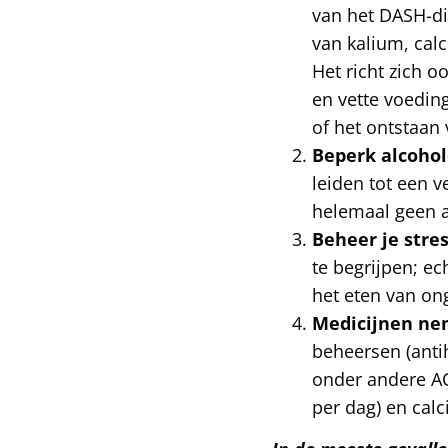
van het DASH-di
van kalium, cal
Het richt zich 
en vette voedin
of het ontstaan 
Beperk alcoho
leiden tot een v
helemaal geen al
Beheer je stre
te begrijpen; ec
het eten van on
Medicijnen n
beheersen (anti
onder andere AC
per dag) en cal