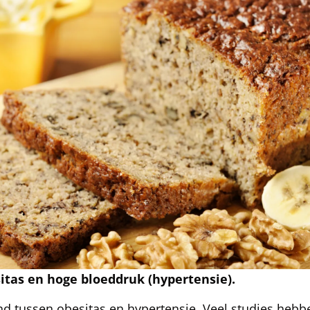
sitas en hoge bloeddruk (hypertensie).
and tussen obesitas en hypertensie. Veel studies hebb