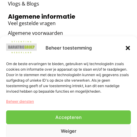
Vlogs & Blogs
Algemene informatie
Veel gestelde vragen
Algemene voorwaarden
Privacybeleid
Beheer toestemming
Contact
Voor zorgverleners
Om de beste ervaringen te bieden, gebruiken wij technologieën zoals
cookies om informatie over je apparaat op te slaan en/of te raadplegen.
Algemene informatie
Door in te stemmen met deze technologieën kunnen wij gegevens zoals
surfgedrag of unieke ID's op deze site verwerken. Als je geen
Training voor zorgverleners
toestemming geeft of uw toestemming intrekt, kan dit een nadelige
Het GRIP OP JE GEWICHT Programma
invloed hebben op bepaalde functies en mogelijkheden.
E-health voor zorgverleners
Beheer diensten
Accepteren
Weiger