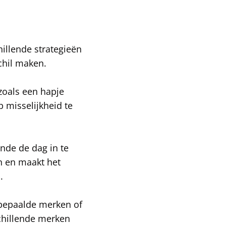
hillende strategieën
chil maken.
 zoals een hapje
 misselijkheid te
nde de dag in te
en en maakt het
.
s bepaalde merken of
schillende merken