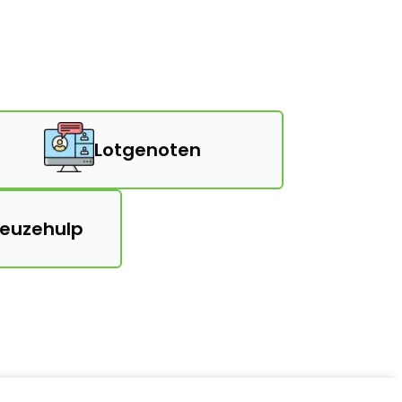
Lotgenoten
keuzehulp