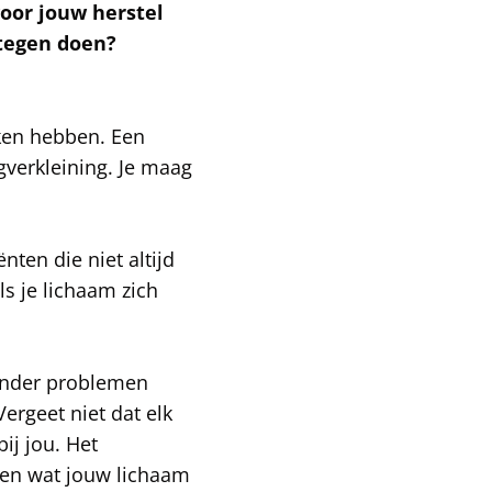
voor jouw herstel
rtegen doen?
ken hebben. Een
gverkleining. Je maag
ten die niet altijd
ls je lichaam zich
inder problemen
rgeet niet dat elk
ij jou. Het
den wat jouw lichaam