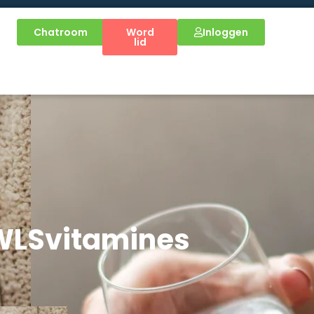
Chatroom
Word
Inloggen
lid
 WLSvitamines