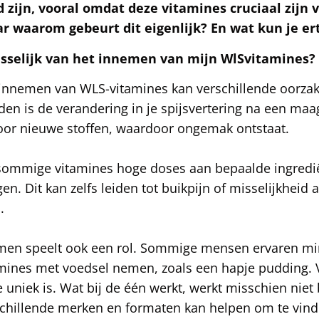
 zijn, vooral omdat deze vitamines cruciaal zijn 
r waarom gebeurt dit eigenlijk? En wat kun je e
sselijk van het innemen van mijn WlSvitamines?
t innemen van WLS-vitamines kan verschillende oorza
n is de verandering in je spijsvertering na een maa
voor nieuwe stoffen, waardoor ongemak ontstaat.
ommige vitamines hoge doses aan bepaalde ingrediën
. Dit kan zelfs leiden tot buikpijn of misselijkheid a
.
nemen speelt ook een rol. Sommige mensen ervaren m
ines met voedsel nemen, zoals een hapje pudding. Ve
uniek is. Wat bij de één werkt, werkt misschien niet b
schillende merken en formaten kan helpen om te vin