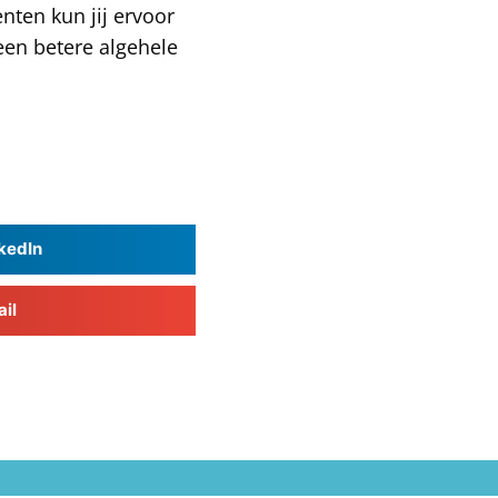
ten kun jij ervoor
 een betere algehele
kedIn
il