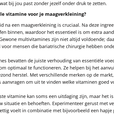
at bij jou past zonder jezelf onder druk te zetten.
e vitamine voor je maagverkleining?
 na een maagverkleining is cruciaal. Na deze ingreep
en binnen, waardoor het essentieel is om extra aan
Gewone multivitamines zijn niet altijd voldoende; daa
d voor mensen die bariatrische chirurgie hebben ond
nes bevatten de juiste verhouding van essentiële voe
om optimaal te functioneren. Ze helpen bij het aanvu
zond herstel. Met verschillende merken op de markt,
s aanvragen om uit te vinden welke vitaminen goed v
ste vitamine kan soms een uitdaging zijn, maar het is 
ouw situatie en behoeften. Experimenteer gerust met ve
prettig voelt in combinatie met bijvoorbeeld een hapj