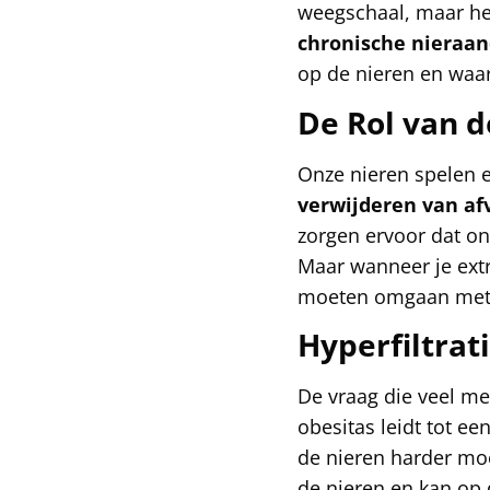
weegschaal, maar het
chronische nieraa
op de nieren en waaro
De Rol van d
Onze nieren spelen e
verwijderen van af
zorgen ervoor dat on
Maar wanneer je extr
moeten omgaan met h
Hyperfiltrat
De vraag die veel me
obesitas leidt tot ee
de nieren harder moe
de nieren en kan op 