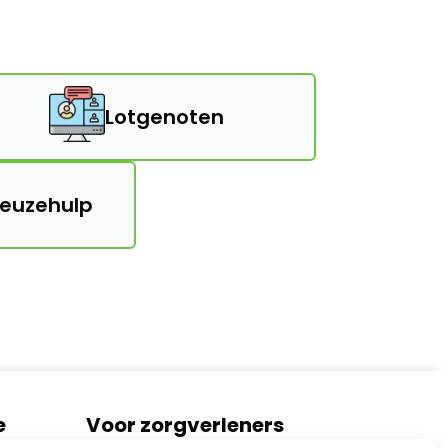
Lotgenoten
keuzehulp
e
Voor zorgverleners
Algemene informatie