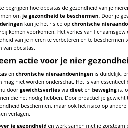
 te begrijpen hoe obesitas de gezondheid van je niere
nemen om
je gezondheid te beschermen
. Door je ge
nderingen
kun je het risico op
chronische nieraand
rbij komen voorkomen. Het verlies van lichaamsgewic
heid van je nieren te verbeteren en te beschermen 
 van obesitas.
eem actie voor je nier gezondhe
tas
en
chronische nieraandoeningen
is duidelijk, 
n mag niet worden onderschat. Het is van essentieel 
 nu door
gewichtsverlies
via
dieet
en
beweging
is, 
nen die het nodig hebben. Door proactief je gewicht 
ezondheid beschermen, maar ook het risico op andere 
en verlagen.
ver je gezondheid
en werk samen met je zorgteam o