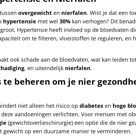
k tussen
overgewicht
en
nierfalen
. Wist je dat een 
op
hypertensie
met wel
30%
kan verhogen? Dit benadr
rgroot. Hypertensie heeft invloed op de bloedvaten 
paciteit om te filteren, vloeistoffen te reguleren, e
akt ook schade aan de bloedvaten, wat kan leiden t
chadiging
, en uiteindelijk
nierfalen
.
 te beheren om je nier gezondhe
indert niet alleen het risico op
diabetes
en
hoge bl
n deze aandoeningen verlichten. Voor mensen met obe
gie
(gewichtsverlieschirurgie) een optie die de nier g
 gewicht op een duurzame manier te verminderen.