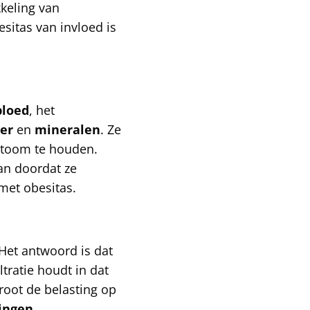
kkeling van
besitas van invloed is
bloed
, het
er
en
mineralen
. Ze
n toom te houden.
an doordat ze
met obesitas.
Het antwoord is dat
ratie houdt in dat
root de belasting op
ingen
.