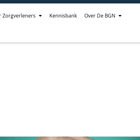
r Zorgverleners
Kennisbank
Over De BGN
aandoeningen, wat is 
beiden?