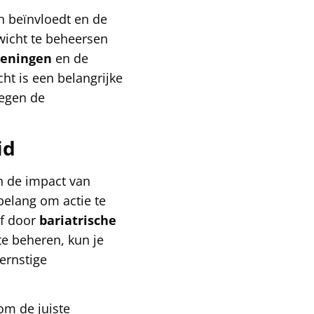
n beïnvloedt en de
wicht te beheersen
oeningen
en de
ht is een belangrijke
tegen de
id
en de impact van
belang om actie te
of door
bariatrische
te beheren, kun je
ernstige
m de juiste