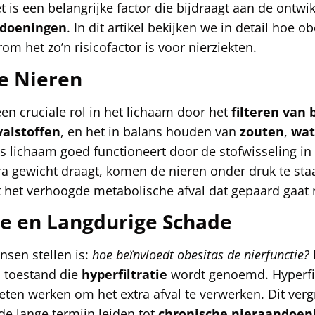
 is een belangrijke factor die bijdraagt aan de ontwi
ndoeningen
. In dit artikel bekijken we in detail hoe o
m het zo’n risicofactor is voor nierziekten.
e Nieren
en cruciale rol in het lichaam door het
filteren van 
valstoffen
, en het in balans houden van
zouten
,
wat
s lichaam goed functioneert door de stofwisseling i
a gewicht draagt, komen de nieren onder druk te sta
et verhoogde metabolische afval dat gepaard gaat 
ie en Langdurige Schade
nsen stellen is:
hoe beïnvloedt obesitas de nierfunctie?
n toestand die
hyperfiltratie
wordt genoemd. Hyperfilt
ten werken om het extra afval te verwerken. Dit verg
de lange termijn leiden tot
chronische nieraandoen