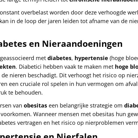
onstant overbelast worden door deze verhoogde werk
kan in de loop der jaren leiden tot afname van de nier
iabetes en Nieraandoeningen
 geassocieerd met
diabetes
,
hypertensie
(hoge bloe
iekten
. Diabetici hebben vaak te maken met
hoge bl
 de nieren beschadigt. Dit verhoogt het risico op nier
ren een cruciale rol spelen in hun vermogen om afvals
ruk te behouden.
ersen van
obesitas
een belangrijke strategie om
diab
 voorkomen. Wanneer mensen met obesitas hun gewic
abetes vertragen en het risico op nierproblemen ver
pertensie en Nierfalen