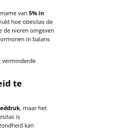
toename van
5% in
ukt hoe obesitas de
die de nieren omgeven
n hormonen in balans
ot verminderde
id te
oeddruk
, maar het
sitas is
ezondheid kan