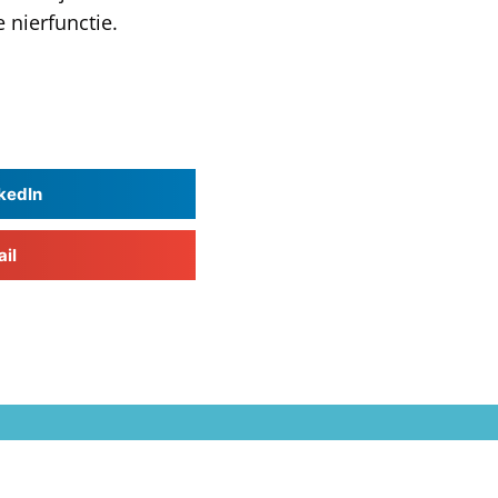
 nierfunctie.
kedIn
il