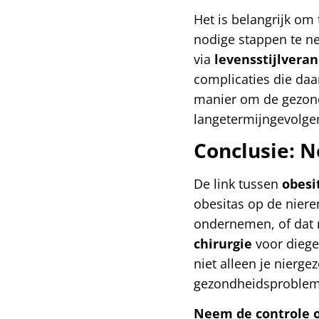
Het is belangrijk om
nodige stappen te 
via
levensstijlvera
complicaties die daa
manier om de gezond
langetermijngevolgen
Conclusie: N
De link tussen
obesi
obesitas op de niere
ondernemen, of dat
chirurgie
voor diege
niet alleen je nierg
gezondheidsproblem
Neem de controle o