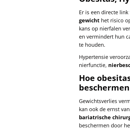
Er is een directe lin
gewicht
het risico 
kans op nierfalen ve
en vermindert hun ca
te houden.
Hypertensie veroorza
nierfunctie,
nierbes
Hoe obesitas
beschermen
Gewichtsverlies verm
kan ook de ernst va
bariatrische chirur
beschermen door het