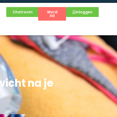
Chatroom
Word
Inloggen
lid
icht na je