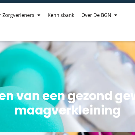
r Zorgverleners
Kennisbank
Over De BGN
n van een gezond gew
maagverkleining