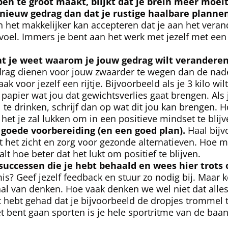
ppen te groot maakt, blijkt dat je brein meer moei
nieuw gedrag dan dat je rustige haalbare plann
n het makkelijker kan accepteren dat je aan het verand
evoel. Immers je bent aan het werk met jezelf met ee
at je weet waarom je jouw gedrag wilt veranderen
drag dienen voor jouw zwaarder te wegen dan de nad
 voor jezelf een rijtje. Bijvoorbeeld als je 3 kilo wilt 
 papier wat jou dat gewichtsverlies gaat brengen. Als 
te drinken, schrijf dan op wat dit jou kan brengen. H
het je zal lukken om in een positieve mindset te blij
 goede voorbereiding (en een goed plan).
Haal bijv
t het zicht en zorg voor gezonde alternatieven. Hoe m
alt hoe beter dat het lukt om positief te blijven.
e successen die je hebt behaald en wees hier trots 
is? Geef jezelf feedback en stuur zo nodig bij. Maar 
aal van denken. Hoe vaak denken we wel niet dat alle
hebt gehad dat je bijvoorbeeld de dropjes trommel t
et bent gaan sporten is je hele sportritme van de baan