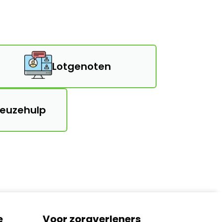
Lotgenoten
keuzehulp
e
Voor zorgverleners