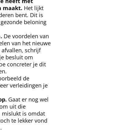
te heeft met
en maakt.
Het lijkt
eren bent. Dit is
n gezonde beloning
.
De voordelen van
elen van het nieuwe
afvallen, schrijf
je besluit om
oe concreter je dit
ven.
oorbeeld de
eer verleidingen je
op.
Gaat er nog wel
kom uit die
s mislukt is omdat
och te lekker vond
.