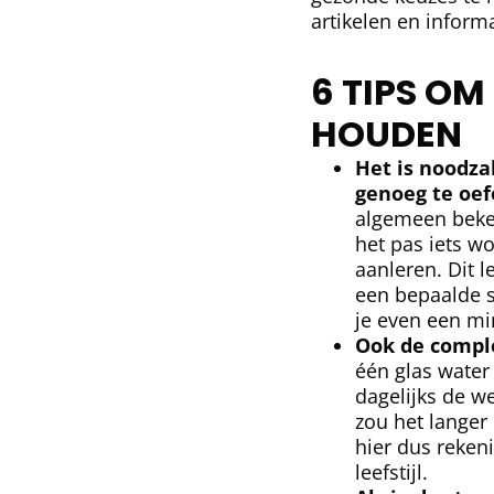
artikelen en inform
6 TIPS OM
HOUDEN
Het is noodza
genoeg te oef
algemeen beken
het pas iets wo
aanleren. Dit l
een bepaalde s
je even een mi
Ook de comple
één glas water
dagelijks de w
zou het lange
hier dus reken
leefstijl.