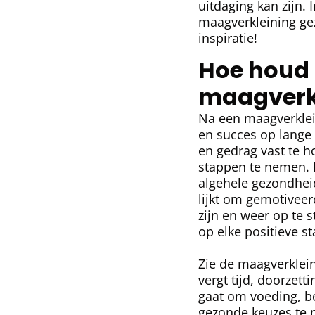
uitdaging kan zijn. 
maagverkleining gez
inspiratie!
Hoe houd i
maagverkl
Na een maagverklein
en succes op lange 
en gedrag vast te h
stappen te nemen. F
algehele gezondheid
lijkt om gemotiveer
zijn en weer op te 
op elke positieve sta
Zie de maagverklein
vergt tijd, doorzet
gaat om voeding, b
gezonde keuzes te 