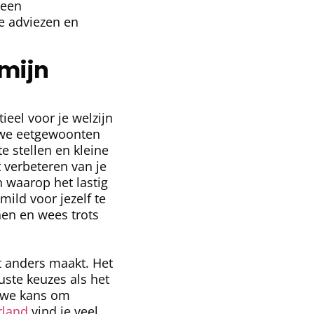
 een
e adviezen en
 mijn
eel voor je welzijn
euwe eetgewoonten
e stellen en kleine
 verbeteren van je
 waarop het lastig
ild voor jezelf te
nen en wees trots
t anders maakt. Het
uste keuzes als het
euwe kans om
rland
vind je veel