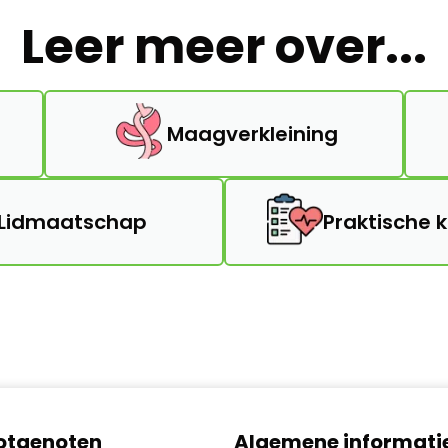
Leer meer over...
Maagverkleining
Lidmaatschap
Praktische 
lotgenoten
Algemene informati