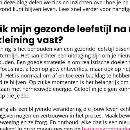
In deze blog delen we tips en inzichten over hoe je na
ond kunt blijven leven. Lees snel verder voor handig
k mijn gezonde leefstijl na
eining vast?
ing is het behouden van een gezonde leefstijl essenti
termijn. Het kan echter een uitdaging zijn om je ni
ouden. Een goede strategie is om realistische doelen t
ocus niet alleen op gewichtsverlies, maar ook op het
. Het is normaal om af en toe een baaldag te hebben
d te blijven. Op zulke momenten is het belangrijk om m
staan met hernieuwde energie. Geloof in je eigen kun
p die je zet.
ing als een blijvende verandering die jouw leven ech
tingsvermogen en vertrouwen in het proces. Maak bew
eweging en zelfzorg. En onthoud: elke dag is een ni
maken! In onze magazines van de
bariatriegroepnede