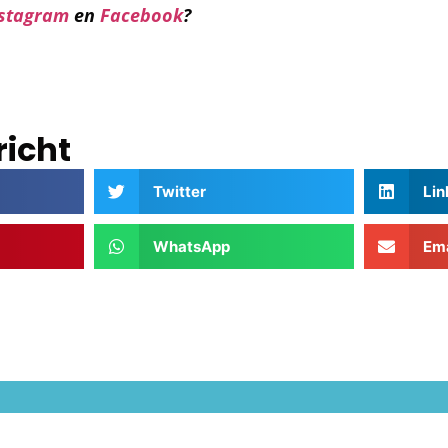
stagram
en
Facebook
?
richt
Twitter
Lin
WhatsApp
Ema