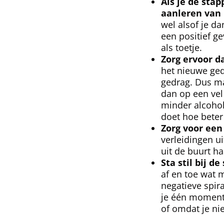
Als je de sta
aanleren van 
wel alsof je da
een positief g
als toetje.
Zorg ervoor d
het nieuwe ge
gedrag. Dus maak
dan op een vel
minder alcohol 
doet hoe beter 
Zorg voor een
verleidingen ui
uit de buurt ha
Sta stil bij d
af en toe wat m
negatieve spir
je één moment 
of omdat je ni