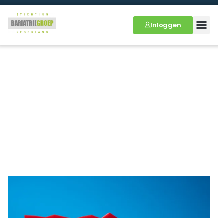
Inloggen
Verzadiging en
bloedsuikerregulatie